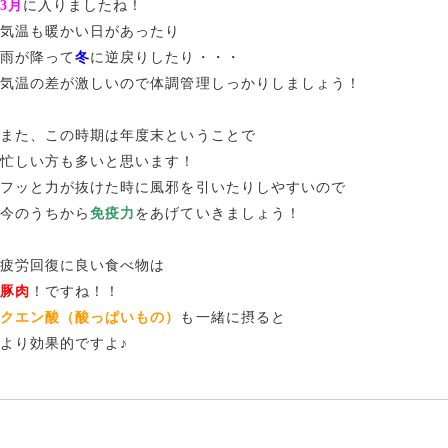
3月
に入りましたね！
気温も暖かい日があったり
雨が降って
冬
に逆戻りしたり・・・
気温の差が激しいので体調管理しっかりしましょう！
また、この時期は年度末ということで
忙しい方も多いと思います！
フッと力が抜けた時に風邪を引いたりしやすいので
今のうちから
免疫力
をあげていきましょう！
疲労回復に良い食べ物は
豚肉
！ですね！！
クエン酸（酸っぱいもの）
も一緒に摂ると
より効果的ですよ♪