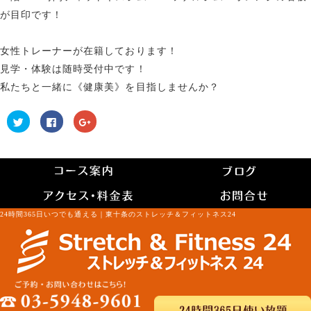
が目印です！
女性トレーナーが在籍しております！
見学・体験は随時受付中です！
私たちと一緒に《健康美》を目指しませんか？
ク
Facebook
ク
リ
で
リ
ッ
共
ッ
ク
有
ク
し
す
し
て
る
て
Twitter
に
Google+
で
は
で
共
ク
共
有
リ
有
(新
ッ
(新
し
ク
し
24時間365日いつでも通える｜東十条のストレッチ＆フィットネス24
い
し
い
ウ
て
ウ
ィ
く
ィ
ン
だ
ン
ド
さ
ド
ウ
い
ウ
で
(新
で
開
し
開
き
い
き
ま
ウ
ま
す)
ィ
す)
ン